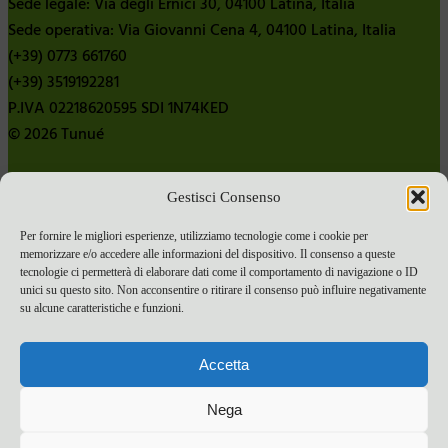
Sede legale: Via degli Ernici 30, 04100 Latina, Italia
Sede operativa: Via Giovanni Cena 4, 04100 Latina, Italia
(+39) 0773 661760
(+39) 3519192281
P.IVA 02218620595 SDI 1N74KED
© 2026 Tunué
Gestisci Consenso
Chi siamo
Contatti
Per fornire le migliori esperienze, utilizziamo tecnologie come i cookie per
memorizzare e/o accedere alle informazioni del dispositivo. Il consenso a queste
Pubblica con noi
tecnologie ci permetterà di elaborare dati come il comportamento di navigazione o ID
Termini e condizioni e-commerce
unici su questo sito. Non acconsentire o ritirare il consenso può influire negativamente
su alcune caratteristiche e funzioni.
Spese di spedizione
Privacy Policy
Accetta
Cookie Policy
Bandi
Nega
Bandi 2024