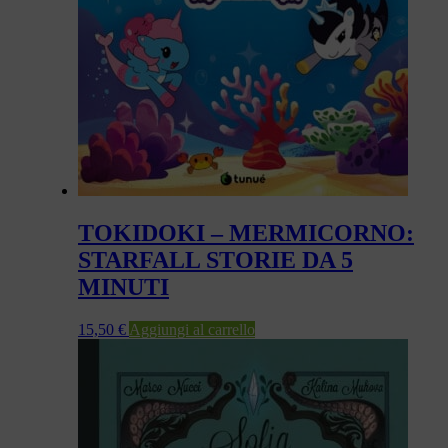
TOKIDOKI – MERMICORNO:
STARFALL STORIE DA 5
MINUTI
15,50
€
Aggiungi al carrello