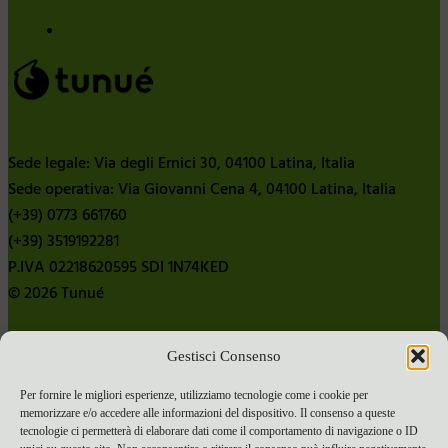
Sede legale: Via degli Ernici 30, 04100 Latina, Italia
Sede operativa: Via Giovanni Cena 4, 04100 Latina, Italia
(+39) 0773 661760
(+39) 3519192281
P.IVA 02218620595 SDI 1N74KED
© 2026 Tunué
Gestisci Consenso
Chi siamo
Contatti
Per fornire le migliori esperienze, utilizziamo tecnologie come i cookie per
memorizzare e/o accedere alle informazioni del dispositivo. Il consenso a queste
Pubblica con noi
tecnologie ci permetterà di elaborare dati come il comportamento di navigazione o ID