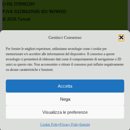
(+39) 3519192281
P.IVA 02218620595 SDI 1N74KED
© 2026 Tunué
Gestisci Consenso
Chi siamo
Contatti
Per fornire le migliori esperienze, utilizziamo tecnologie come i cookie per
memorizzare e/o accedere alle informazioni del dispositivo. Il consenso a queste
Pubblica con noi
tecnologie ci permetterà di elaborare dati come il comportamento di navigazione o ID
Termini e condizioni e-commerce
unici su questo sito. Non acconsentire o ritirare il consenso può influire negativamente
su alcune caratteristiche e funzioni.
Spese di spedizione
Privacy Policy
Accetta
Cookie Policy
Bandi
Nega
Bandi 2024
Visualizza le preferenze
Bandi 2025
Cookie Policy
Privacy Policy
Imprint