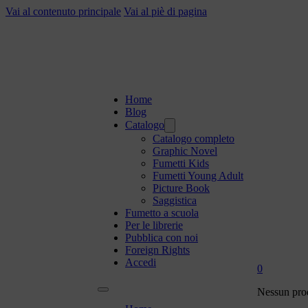
Vai al contenuto principale
Vai al piè di pagina
Home
Blog
Catalogo
Catalogo completo
Graphic Novel
Fumetti Kids
Fumetti Young Adult
Picture Book
Saggistica
Fumetto a scuola
Per le librerie
Pubblica con noi
Foreign Rights
Accedi
0
Nessun prod