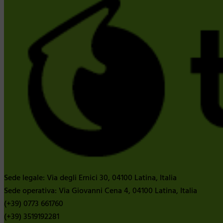
Sede legale: Via degli Ernici 30, 04100 Latina, Italia
Sede operativa: Via Giovanni Cena 4, 04100 Latina, Italia
(+39) 0773 661760
(+39) 3519192281