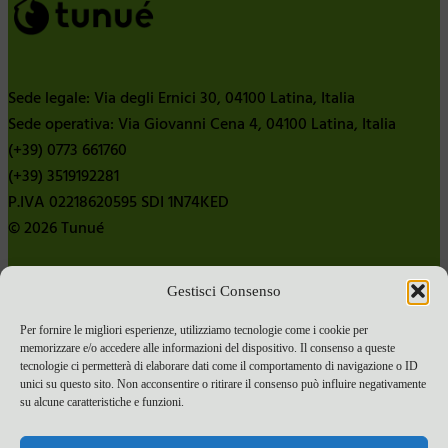
Sede legale: Via degli Ernici 30, 04100 Latina, Italia
Sede operativa: Via Giovanni Cena 4, 04100 Latina, Italia
(+39) 0773 661760
(+39) 3519192281
P.IVA 02218620595 SDI 1N74KED
© 2026 Tunué
Gestisci Consenso
Chi siamo
Contatti
Per fornire le migliori esperienze, utilizziamo tecnologie come i cookie per
memorizzare e/o accedere alle informazioni del dispositivo. Il consenso a queste
Pubblica con noi
tecnologie ci permetterà di elaborare dati come il comportamento di navigazione o ID
Termini e condizioni e-commerce
unici su questo sito. Non acconsentire o ritirare il consenso può influire negativamente
su alcune caratteristiche e funzioni.
Spese di spedizione
Privacy Policy