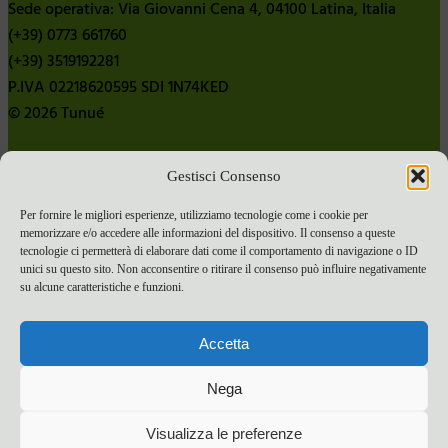
Sede operativa: Via Giovanni Cena 4, 04100 Latina, Italia
(+39) 0773 661760
(+39) 3519192281
P.IVA 02218620595 SDI 1N74KED
© 2026 Tunué
Gestisci Consenso
Chi siamo
Contatti
Per fornire le migliori esperienze, utilizziamo tecnologie come i cookie per
memorizzare e/o accedere alle informazioni del dispositivo. Il consenso a queste
Pubblica con noi
tecnologie ci permetterà di elaborare dati come il comportamento di navigazione o ID
Termini e condizioni e-commerce
unici su questo sito. Non acconsentire o ritirare il consenso può influire negativamente
su alcune caratteristiche e funzioni.
Spese di spedizione
Privacy Policy
Accetta
Cookie Policy
Bandi
Nega
Bandi 2024
Visualizza le preferenze
Bandi 2025