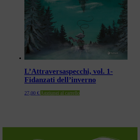
L’Attraversaspecchi, vol. 1-
Fidanzati dell’inverno
27,00
€
Aggiungi al carrello