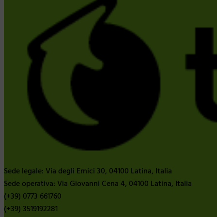
Sede legale: Via degli Ernici 30, 04100 Latina, Italia
Sede operativa: Via Giovanni Cena 4, 04100 Latina, Italia
(+39) 0773 661760
(+39) 3519192281