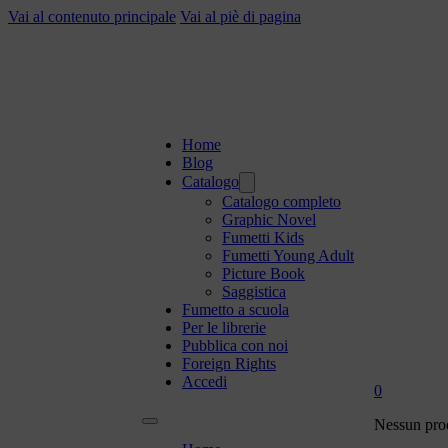
Vai al contenuto principale
Vai al piè di pagina
Home
Blog
Catalogo
Catalogo completo
Graphic Novel
Fumetti Kids
Fumetti Young Adult
Picture Book
Saggistica
Fumetto a scuola
Per le librerie
Pubblica con noi
Foreign Rights
Accedi
0
Nessun prod