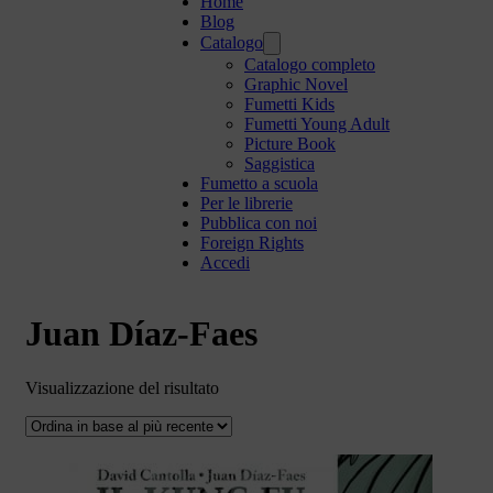
Home
Blog
Catalogo
Catalogo completo
Graphic Novel
Fumetti Kids
Fumetti Young Adult
Picture Book
Saggistica
Fumetto a scuola
Per le librerie
Pubblica con noi
Foreign Rights
Accedi
Juan Díaz-Faes
Visualizzazione del risultato