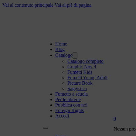
Vai al contenuto principale
Vai al piè di pagina
Home
Blog
Catalogo
Catalogo completo
Graphic Novel
Fumetti Kids
Fumetti Young Adult
Picture Book
Saggistica
Fumetto a scuola
Per le librerie
Pubblica con noi
Foreign Rights
Accedi
0
Nessun prod