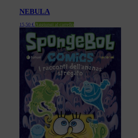
NEBULA
15,50
€
Aggiungi al carrello