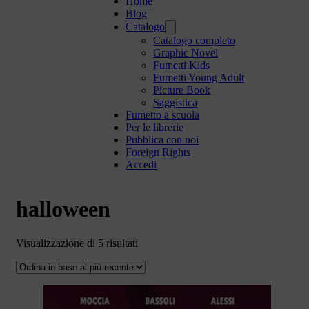
Home
Blog
Catalogo
Catalogo completo
Graphic Novel
Fumetti Kids
Fumetti Young Adult
Picture Book
Saggistica
Fumetto a scuola
Per le librerie
Pubblica con noi
Foreign Rights
Accedi
halloween
Ordina
Visualizzazione di 5 risultati
in
base
al
più
recente