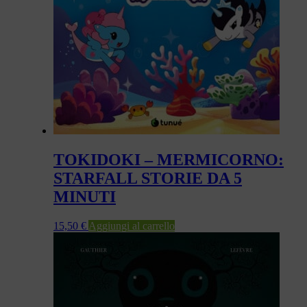
TOKIDOKI – MERMICORNO:
STARFALL STORIE DA 5
MINUTI
15,50
€
Aggiungi al carrello