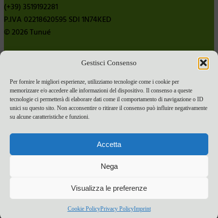
(+39) 3519192281
P.IVA 02218620595 SDI 1N74KED
© 2026 Tunué
Gestisci Consenso
Chi siamo
Contatti
Per fornire le migliori esperienze, utilizziamo tecnologie come i cookie per
memorizzare e/o accedere alle informazioni del dispositivo. Il consenso a queste
Pubblica con noi
tecnologie ci permetterà di elaborare dati come il comportamento di navigazione o ID
Termini e condizioni e-commerce
unici su questo sito. Non acconsentire o ritirare il consenso può influire negativamente
su alcune caratteristiche e funzioni.
Spese di spedizione
Privacy Policy
Accetta
Cookie Policy
Bandi
Nega
Bandi 2024
Visualizza le preferenze
Bandi 2025
Cookie Policy
Privacy Policy
Imprint