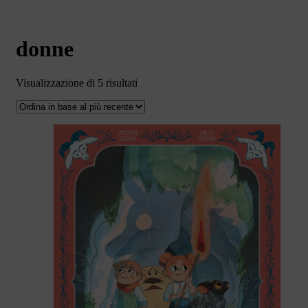
donne
Ordina
Visualizzazione di 5 risultati
in
base
al
più
recente