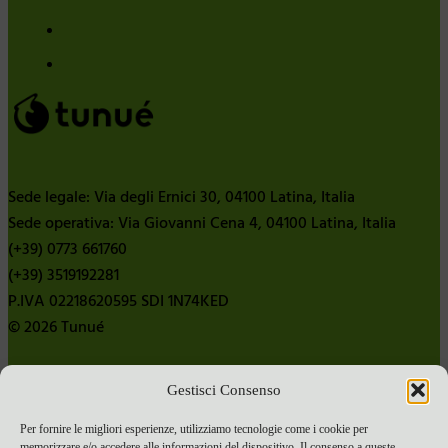
Sede legale: Via degli Ernici 30, 04100 Latina, Italia
Sede operativa: Via Giovanni Cena 4, 04100 Latina, Italia
(+39) 0773 661760
(+39) 3519192281
P.IVA 02218620595 SDI 1N74KED
© 2026 Tunué
Gestisci Consenso
Chi siamo
Contatti
Per fornire le migliori esperienze, utilizziamo tecnologie come i cookie per
memorizzare e/o accedere alle informazioni del dispositivo. Il consenso a queste