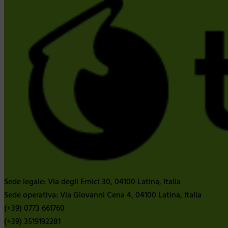
Sede legale: Via degli Ernici 30, 04100 Latina, Italia
Sede operativa: Via Giovanni Cena 4, 04100 Latina, Italia
(+39) 0773 661760
(+39) 3519192281