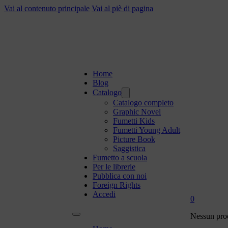
Vai al contenuto principale
Vai al piè di pagina
Home
Blog
Catalogo
Catalogo completo
Graphic Novel
Fumetti Kids
Fumetti Young Adult
Picture Book
Saggistica
Fumetto a scuola
Per le librerie
Pubblica con noi
Foreign Rights
Accedi
0
Nessun prod