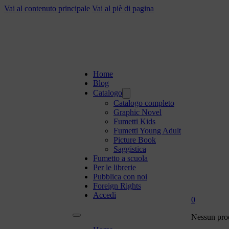
Vai al contenuto principale
Vai al piè di pagina
Home
Blog
Catalogo
Catalogo completo
Graphic Novel
Fumetti Kids
Fumetti Young Adult
Picture Book
Saggistica
Fumetto a scuola
Per le librerie
Pubblica con noi
Foreign Rights
Accedi
0
Nessun prod