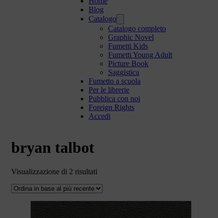
Home
Blog
Catalogo
Catalogo completo
Graphic Novel
Fumetti Kids
Fumetti Young Adult
Picture Book
Saggistica
Fumetto a scuola
Per le librerie
Pubblica con noi
Foreign Rights
Accedi
bryan talbot
Ordina
Visualizzazione di 2 risultati
in
base
al
più
recente