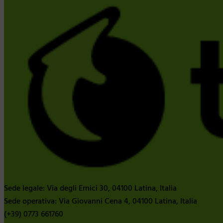
Sede legale: Via degli Ernici 30, 04100 Latina, Italia
Sede operativa: Via Giovanni Cena 4, 04100 Latina, Italia
(+39) 0773 661760