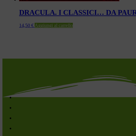
DRACULA. I CLASSICI… DA PAU
14,50
€
Aggiungi al carrello