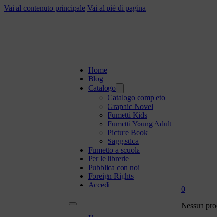
Vai al contenuto principale
Vai al piè di pagina
Home
Blog
Catalogo
Catalogo completo
Graphic Novel
Fumetti Kids
Fumetti Young Adult
Picture Book
Saggistica
Fumetto a scuola
Per le librerie
Pubblica con noi
Foreign Rights
Accedi
0
Nessun prod