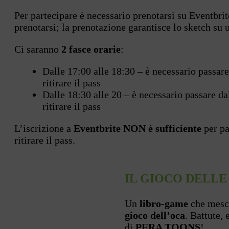
Per partecipare è necessario prenotarsi su Eventbri
prenotarsi; la prenotazione garantisce lo sketch su un
Ci saranno
2
fasce orarie
:
Dalle 17:00 alle 18:30 – è necessario passare
ritirare il pass
Dalle 18:30 alle 20 – è necessario passare da
ritirare il pass
L’iscrizione a
Eventbrite NON è sufficiente
per pa
ritirare il pass.
IL GIOCO DELLE
Un
libro-game
che mesco
gioco dell’oca
. Battute,
di
PERA TOONS
!