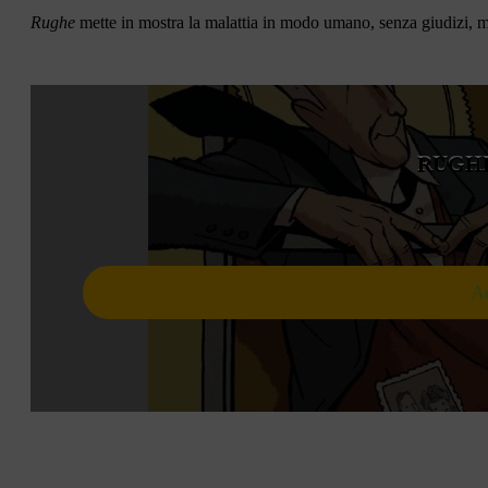
Rughe
mette in mostra la malattia in modo umano, senza giudizi, m
RUGHE
Ac