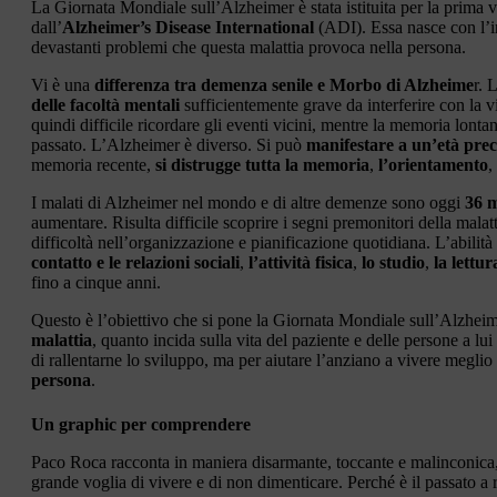
La Giornata Mondiale sull’Alzheimer è stata istituita per la prima v
dall’
Alzheimer’s Disease International
(ADI). Essa nasce con l’i
devastanti problemi che questa malattia provoca nella persona.
Vi è una
differenza tra demenza senile e Morbo di Alzheime
r. 
delle facoltà mentali
sufficientemente grave da interferire con la 
quindi difficile ricordare gli eventi vicini, mentre la memoria lont
passato. L’Alzheimer è diverso. Si può
manifestare a un’età pre
memoria recente,
si distrugge tutta la memoria
,
l’orientamento
,
I malati di Alzheimer nel mondo e di altre demenze sono oggi
36 m
aumentare. Risulta difficile scoprire i segni premonitori della malatt
difficoltà nell’organizzazione e pianificazione quotidiana. L’abilit
contatto e le relazioni sociali
,
l’attività fisica
,
lo studio
,
la lettur
fino a cinque anni.
Questo è l’obiettivo che si pone la Giornata Mondiale sull’Alzhei
malattia
, quanto incida sulla vita del paziente e delle persone a l
di rallentarne lo sviluppo, ma per aiutare l’anziano a vivere meglio
persona
.
Un graphic per comprendere
Paco Roca racconta in maniera disarmante, toccante e malinconica, l
grande voglia di vivere e di non dimenticare. Perché è il passato a