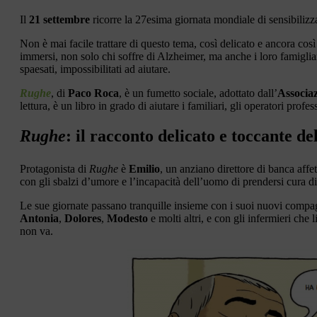
Il
21 settembre
ricorre la 27esima giornata mondiale di sensibilizz
Non è mai facile trattare di questo tema, così delicato e ancora cos
immersi, non solo chi soffre di Alzheimer, ma anche i loro famiglia
spaesati, impossibilitati ad aiutare.
Rughe
, di
Paco Roca
, è un fumetto sociale, adottato dall’
Associaz
lettura, è un libro in grado di aiutare i familiari, gli operatori prof
Rughe
: il racconto delicato e toccante de
Protagonista di
Rughe
è
Emilio
, un anziano direttore di banca aff
con gli sbalzi d’umore e l’incapacità dell’uomo di prendersi cura di
Le sue giornate passano tranquille insieme con i suoi nuovi comp
Antonia
,
Dolores
,
Modesto
e molti altri, e con gli infermieri ch
non va.