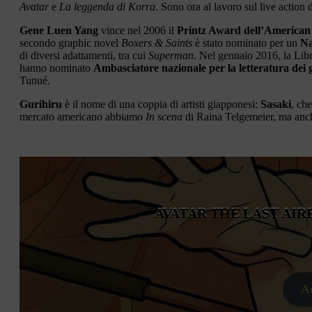
Avatar
e
La leggenda di Korra
. Sono ora al lavoro sul live action 
Gene Luen Yang
vince nel 2006 il
Printz Award dell’American
secondo graphic novel
Boxers & Saints
è stato nominato per un
Na
di diversi adattamenti, tra cui
Superman
. Nel gennaio 2016, la Lib
hanno nominato
Ambasciatore nazionale per la letteratura dei 
Tunué.
Gurihiru
è il nome di una coppia di artisti giapponesi:
Sasaki
, che
mercato americano abbiamo
In scena
di Raina Telgemeier, ma anc
AVATAR THE LAST AIR
Ac