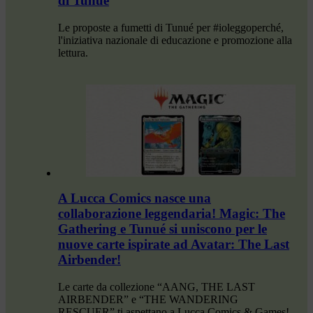
di Tunué
Le proposte a fumetti di Tunué per #ioleggoperché,
l'iniziativa nazionale di educazione e promozione alla
lettura.
A Lucca Comics nasce una
collaborazione leggendaria! Magic: The
Gathering e Tunué si uniscono per le
nuove carte ispirate ad Avatar: The Last
Airbender!
Le carte da collezione “AANG, THE LAST
AIRBENDER” e “THE WANDERING
RESCUER” ti aspettano a Lucca Comics & Games!