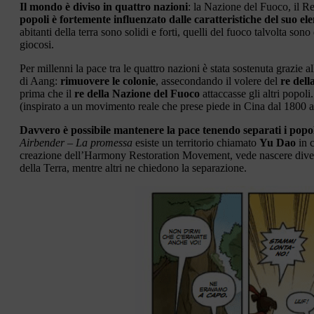
Il mondo è diviso in quattro nazioni
: la Nazione del Fuoco, il R
popoli è fortemente influenzato dalle caratteristiche del suo e
abitanti della terra sono solidi e forti, quelli del fuoco talvolta sono
giocosi.
Per millenni la pace tra le quattro nazioni è stata sostenuta grazie a
di Aang:
rimuovere le colonie
, assecondando il volere del
re dell
prima che il
re della Nazione del Fuoco
attaccasse gli altri popol
(inspirato a un movimento reale che prese piede in Cina dal 1800 a
Davvero è possibile mantenere la pace tenendo separati i popo
Airbender – La promessa
esiste un territorio chiamato
Yu Dao
in c
creazione dell’Harmony Restoration Movement, vede nascere diverse
della Terra, mentre altri ne chiedono la separazione.