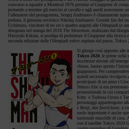
concorso a squadre a Montreal 1976 permise al Giappone di conqu
portando a termine gli esercizi al cavallo e agli anelli nonostante u
l’allenatore del protagonista, Sergej Andrianov è chiaramente ispira
pedana, il ginnasta sovietico Nikolaj Andrianov. Grande fan del m
Uchimura, vincitore di tre ori e quattro argenti alle Olimpiadi (e anc
disegnata nel manga del 2018
The Showman
, realizzato dal diseg
Hiroyuki Kikuta, si prodiga di perlustrare il Giappone alla ricerca di
seconda edizione delle Olimpiadi estive ospitata dal paese, Tokyo
Si giunge così appunto alle
Tokyo 2020
, le prime nella
incertezze dovute all’emergen
chiuse, hanno spento l’inizi
giapponesi. Per comprendere 
quindi necessario rivolgersi 
posticipare di un anno i Gio
Shinzo Abe si era presentat
promozionale in cui compari
Kitty e Tsubasa Ozora e Taro
personaggi appartengono all
e Benji, due fuoriclasse
, a c
ruolo importante è anche qu
nazionale maschile di casa. A
con il satellite Tokyo 202
cosmo narrativo di
Gundam