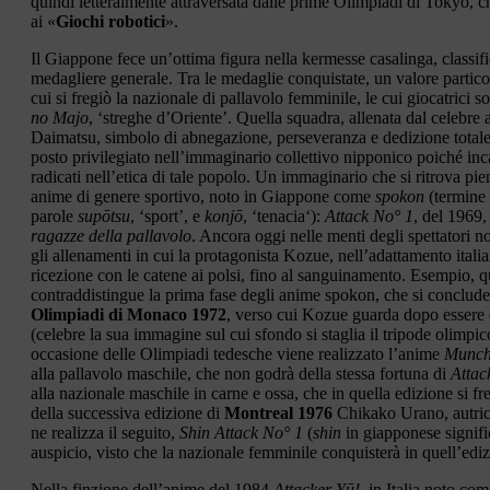
quindi letteralmente attraversata dalle prime Olimpiadi di Tokyo, 
ai «
Giochi robotici
».
Il Giappone fece un’ottima figura nella kermesse casalinga, classifi
medagliere generale. Tra le medaglie conquistate, un valore particol
cui si fregiò la nazionale di pallavolo femminile, le cui giocatrici 
no Majo
, ‘streghe d’Oriente’. Quella squadra, allenata dal celebre 
Daimatsu, simbolo di abnegazione, perseveranza e dedizione totale
posto privilegiato nell’immaginario collettivo nipponico poiché in
radicati nell’etica di tale popolo. Un immaginario che si ritrova pi
anime di genere sportivo, noto in Giappone come
spokon
(termine s
parole
supōtsu
, ‘sport’, e
konjō
, ‘tenacia‘):
Attack No° 1
, del 1969,
ragazze della pallavolo
. Ancora oggi nelle menti degli spettatori 
gli allenamenti in cui la protagonista Kozue, nell’adattamento ital
ricezione con le catene ai polsi, fino al sanguinamento. Esempio, q
contraddistingue la prima fase degli anime spokon, che si conclude
Olimpiadi di Monaco 1972
, verso cui Kozue guarda dopo essere
(celebre la sua immagine sul cui sfondo si staglia il tripode olimpico
occasione delle Olimpiadi tedesche viene realizzato l’anime
Munch
alla pallavolo maschile, che non godrà della stessa fortuna di
Attac
alla nazionale maschile in carne e ossa, che in quella edizione si fr
della successiva edizione di
Montreal 1976
Chikako Urano, autri
ne realizza il seguito,
Shin Attack No° 1
(
shin
in giapponese signif
auspicio, visto che la nazionale femminile conquisterà in quell’ediz
Nella finzione dell’anime del 1984
Attacker Yū!
, in Italia noto co