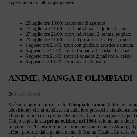
appassionati di cultura giapponese.
23 luglio ore 13:00: cerimonia di apertura
25 luglio ore 21:00: sport individuali 1: judo, ciclismo
27 luglio ore 21:00: sport individuali 2: tennis, pugilato
29 luglio ore 21:00: sport di prestazione: atletica, nuoto
1 agosto ore 21:00: sport con giudizio: artistica e ritmica
3 agosto ore 21:00: sport di squadra 1: basket, baseball
6 agosto ore 21:00: sport di squadra 2: pallavolo, calcio
8 agosto ore 13:00: cerimonia di chiusura
ANIME, MANGA E OLIMPIADI
Di
Fabio Bartoli
Vi è un rapporto particolare tra
Olimpiadi e anime
(i disegni anima
televisione), che si stabilisce fin dalla loro pressoché simultanea 
Dopo la rinuncia alla prima edizione dei Giochi assegnatele, quella 
Tokyo ospita la sua
prima edizione nel 1964
, solo un anno dopo l
nipponici di
Tetsuwan Atom
, da noi conosciuto come
Astroboy
, il
effetti, partorito dalla geniale mente di Osamu Tezuka. La serie va 