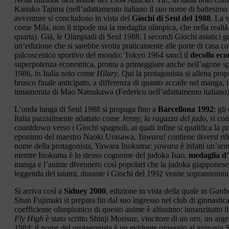
Kanako Tajima (nell’adattamento italiano il suo nome di battesimo 
avventure si concludono in vista dei
Giochi di Seul del 1988
. La 
come Mila, non il tripode ma la medaglia olimpica, che nella realtà 
quarta). Già, le Olimpiadi di Seul 1988. I secondi Giochi asiatici 
un’edizione che si sarebbe svolta praticamente alle porte di casa 
palcoscenico sportivo del mondo: Tokyo 1964 sancì il
decollo ec
superpotenza economica, pronta a primeggiare anche nell’agone spo
1986, in Italia noto come
Hilary
. Qui la protagonista si allena pro
brusco finale anticipato, a differenza di quanto accade nel manga, 
innamorata di Mao Natsukawa (Federico nell’adattamento italiano)
L’onda lunga di Seul 1988 si propaga fino a
Barcellona 1992
: gl
Italia parzialmente adattato come
Jenny, la ragazza del judo
, si co
countdown verso i Giochi spagnoli, ai quali infine si qualifica la p
eponimo del maestro Naoki Urasawa,
Yawara!
contiene diversi rife
nome della protagonista, Yawara Inokuma:
yawara
è infatti un’arm
mentre Inokuma è lo stesso cognome del judoka Isao,
medaglia d
manga e l’anime divennero così popolari che la judoka giappones
leggenda del tatami, durante i Giochi del 1992 venne soprannomi
Si arriva così a
Sidney 2000
, edizione in vista della quale in
Ganba
Shun Fujimaki si prepara fin dal suo ingresso nel club di ginnastica a
coefficiente olimpionico di questo anime è altissimo: innanzitutto i
Fly High
è stato scritto Shinji Morisue, vincitore di un oro, un ar
1984; il nome del protagonista è un evidente omaggio al ginnasta 