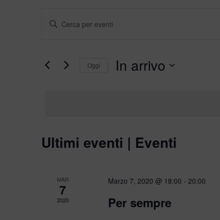
Eventi
Inserisci
Ricerca
Parola
Chiave.
e
Cerca
viste
Eventi
In arrivo
per
Oggi
Navigazione
Parola
Seleziona
Chiave.
la
data.
Ultimi eventi | Eventi
MAR
Marzo 7, 2020 @ 18:00
-
20:00
7
Per sempre
2020