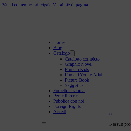
Vai al contenuto principale
Vai al piè di pagina
Home
Blog
Catalogo
Catalogo completo
Graphic Novel
Fumetti Kids
Fumetti Young Adult
Picture Book
Saggistica
Fumetto a scuola
Per le librerie
Pubblica con noi
Foreign Rights
Accedi
0
Nessun prod