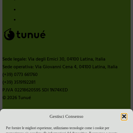
Sede legale: Via degli Ernici 30, 04100 Latina, Italia
Sede operativa: Via Giovanni Cena 4, 04100 Latina, Italia
(+39) 0773 661760
(+39) 3519192281
P.IVA 02218620595 SDI 1N74KED
© 2026 Tunué
Gestisci Consenso
Chi siamo
Contatti
Per fornire le migliori esperienze, utilizziamo tecnologie come i cookie per