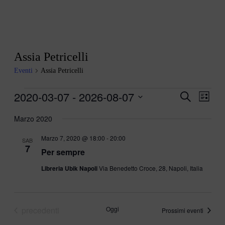
Assia Petricelli
Eventi
Assia Petricelli
Eventi
2020-03-07
 - 
2026-08-07
Eventi
Even
Cerca
Lista
Viste
Ricerca
Seleziona
Navi
la
Marzo 2020
e
data.
viste
Marzo 7, 2020 @ 18:00
-
20:00
SAB
7
Navigazi
Per sempre
Libreria Ubik Napoli
Via Benedetto Croce, 28, Napoli, Italia
Eventi
precedenti
Oggi
Prossimi eventi