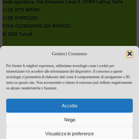
Sede operativa: Via Giovanni Cena 4, 04100 Latina, Italia
(+39) 0773 661760
(+39) 3519192281
P.IVA 02218620595 SDI 1N74KED
© 2026 Tunué
Gestisci Consenso
Chi siamo
Contatti
Per fornire le migliori esperienze, utilizziamo tecnologie come i cookie per
memorizzare e/o accedere alle informazioni del dispositivo. Il consenso a queste
Pubblica con noi
tecnologie ci permetterà di elaborare dati come il comportamento di navigazione o ID
Termini e condizioni e-commerce
unici su questo sito. Non acconsentire o ritirare il consenso può influire negativamente
su alcune caratteristiche e funzioni.
Spese di spedizione
Privacy Policy
Accetta
Cookie Policy
Bandi
Nega
Bandi 2024
Visualizza le preferenze
Bandi 2025