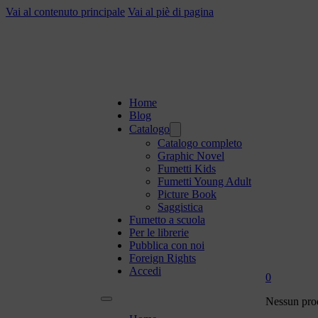
Vai al contenuto principale
Vai al piè di pagina
Home
Blog
Catalogo
Catalogo completo
Graphic Novel
Fumetti Kids
Fumetti Young Adult
Picture Book
Saggistica
Fumetto a scuola
Per le librerie
Pubblica con noi
Foreign Rights
Accedi
0
Nessun prod