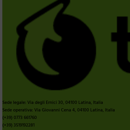
Sede legale: Via degli Ernici 30, 04100 Latina, Italia
Sede operativa: Via Giovanni Cena 4, 04100 Latina, Italia
(+39) 0773 661760
(+39) 3519192281