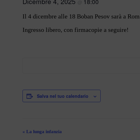
Dicembre 4, 2025
18:00
@
Il 4 dicembre alle 18 Boban Pesov sarà a Roma,
Ingresso libero, con firmacopie a seguire!
Salva nel tuo calendario
Evento
«
La lunga infanzia
Navigazione