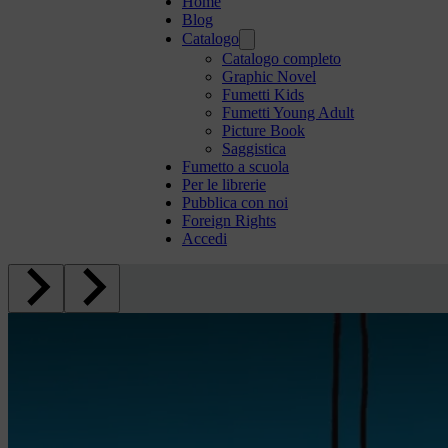
Home
Blog
Catalogo
Catalogo completo
Graphic Novel
Fumetti Kids
Fumetti Young Adult
Picture Book
Saggistica
Fumetto a scuola
Per le librerie
Pubblica con noi
Foreign Rights
Accedi