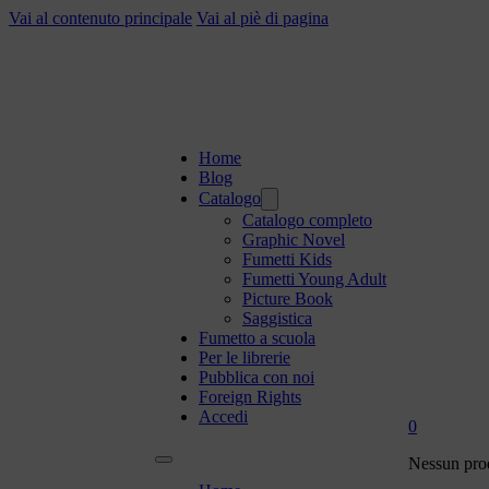
Vai al contenuto principale
Vai al piè di pagina
Home
Blog
Catalogo
Catalogo completo
Graphic Novel
Fumetti Kids
Fumetti Young Adult
Picture Book
Saggistica
Fumetto a scuola
Per le librerie
Pubblica con noi
Foreign Rights
Accedi
0
Nessun prod