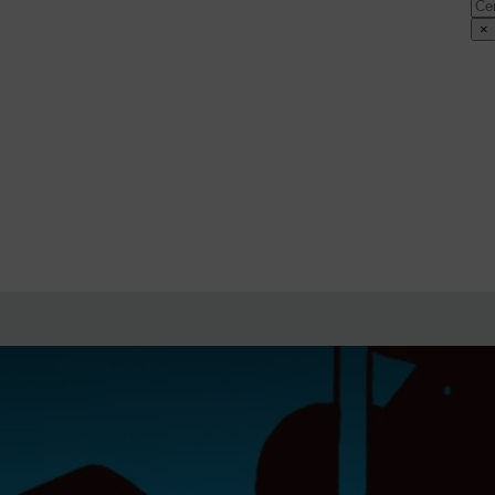
Cer
×