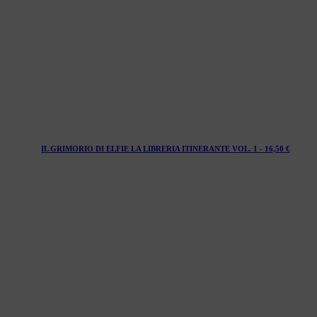
IL GRIMORIO DI ELFIE LA LIBRERIA ITINERANTE VOL. 1 -
16,50
€