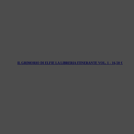
IL GRIMORIO DI ELFIE LA LIBRERIA ITINERANTE VOL. 1 -
16,50
€