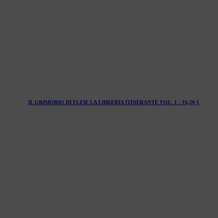
IL GRIMORIO DI ELFIE LA LIBRERIA ITINERANTE VOL. 1 -
16,50
€