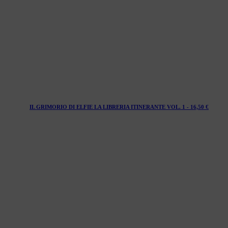
IL GRIMORIO DI ELFIE LA LIBRERIA ITINERANTE VOL. 1 -
16,50
€