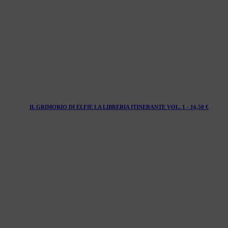
IL GRIMORIO DI ELFIE LA LIBRERIA ITINERANTE VOL. 1 -
16,50
€