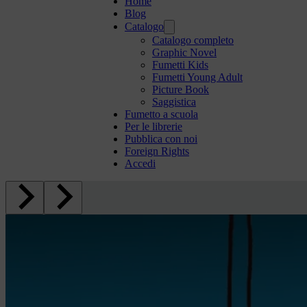
Home
Blog
Catalogo
Catalogo completo
Graphic Novel
Fumetti Kids
Fumetti Young Adult
Picture Book
Saggistica
Fumetto a scuola
Per le librerie
Pubblica con noi
Foreign Rights
Accedi