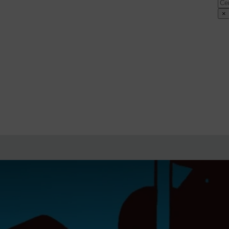
Cer
×