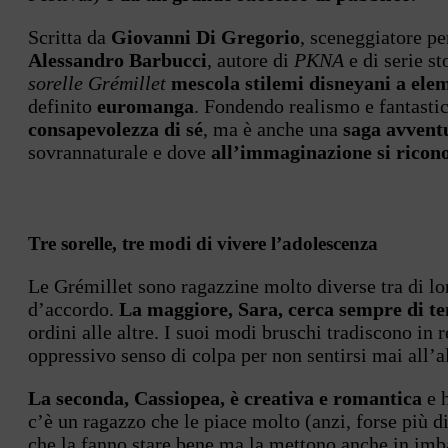
Scritta da
Giovanni Di Gregorio
, sceneggiatore p
Alessandro Barbucci
, autore di
PKNA
e di serie s
sorelle Grémillet
mescola stilemi disneyani a ele
definito
euromanga
. Fondendo realismo e fantastic
consapevolezza di sé
, ma è anche una
saga avvent
sovrannaturale e dove
all’immaginazione si ricono
Tre sorelle, tre modi di vivere l’adolescenza
Le Grémillet sono ragazzine molto diverse tra di l
d’accordo.
La maggiore,
Sara, cerca sempre di te
ordini alle altre. I suoi modi bruschi tradiscono in 
oppressivo senso di colpa per non sentirsi mai all’a
La seconda, Cassiopea, è creativa e romantica
e h
c’è un ragazzo che le piace molto (anzi, forse più d
che la fanno stare bene ma la mettono anche in imba