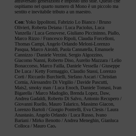
attraversato generazioni e imposto uno stile. Quello che
ospitiamo nel quarto numero di Mono è un piccolo ma
sentito e inevitabile tributo a un maestro.
Con
: Yoko Ippolitoni, Fabrizio Lo Bianco / Bruno
Olivieri, Roberta Deiana / Luca Paciolus, Luca
Vanzella / Luca Genovese, Giuliano Piccininno, Piallo,
Marco Rizzo / Francesco Ripoli, Claudia Forcelloni,
Thomas Campi, Angelo Orlando Meloni-Lorenzo
Pasqua, Marco Airoldi, Paola Cannatella, Emanuele
Cannizzo / Daniele Verzini, Sergio Algozzino,
Giacomo Nanni, Roberto Diso, Aurelio Mazzara / Lelio
Bonaccorso, Marco Failla, Daniele Vessella / Giuseppe
De Luca / Ketty Formaggio, Claudio Stassi, Lorenzo
Corti / Riccardo Burchielli, Stefano Ascari / Christian
Cornia, Alessandro Di Virgilio / Davide Pascutti,
Mais2, smoky man / Luca Enoch, Daniele Tomasi, Ivan
Bigarella / Marco Madoglio, Brenda Lopez, Daw,
Andrea Gadaldi, Roberto Di Salvo, Antonio Recupero /
Giovanni Ruello, Mauro Talarico, Massimo Giacon,
Lorenzo Bartoli / Giorgio Pontrelli, Eva Clesis / Laura
Anastasio, Angelo Orlando / Luca Russo, Ivano
Bariani / Mirko Benotto / Andrea Meneghin, Gianluca
Colloca / Mauro Cao
.