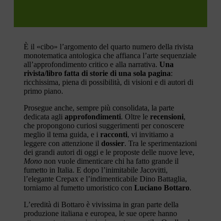
È il «cibo» l’argomento del quarto numero della rivista
monotematica antologica che affianca l’arte sequenziale
all’approfondimento critico e alla narrativa.
Una
rivista/libro fatta di storie di una sola pagina
:
ricchissima, piena di possibilità, di visioni e di autori di
primo piano.
Prosegue anche, sempre più consolidata, la parte
dedicata agli
approfondimenti
. Oltre le
recensioni
,
che propongono curiosi suggerimenti per conoscere
meglio il tema guida, e i
racconti
, vi invitiamo a
leggere con attenzione il
dossier
. Tra le sperimentazioni
dei grandi autori di oggi e le proposte delle nuove leve,
Mono
non vuole dimenticare chi ha fatto grande il
fumetto in Italia. E dopo l’inimitabile Jacovitti,
l’elegante Crepax e l’indimenticabile Dino Battaglia,
torniamo al fumetto umoristico con
Luciano Bottaro
.
L’eredità di Bottaro è vivissima in gran parte della
produzione italiana e europea, le sue opere hanno