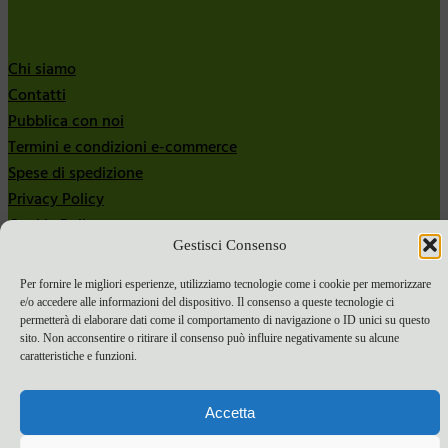
Chi siamo
Contatti
Pubblica con noi
Termini e condizioni e-commerce
Spese di spedizione
Privacy Policy
Cookie Policy
Gestisci Consenso
Bandi
Per fornire le migliori esperienze, utilizziamo tecnologie come i cookie per memorizzare
Bandi 2024
e/o accedere alle informazioni del dispositivo. Il consenso a queste tecnologie ci
Bandi 2025
permetterà di elaborare dati come il comportamento di navigazione o ID unici su questo
sito. Non acconsentire o ritirare il consenso può influire negativamente su alcune
caratteristiche e funzioni.
Accetta