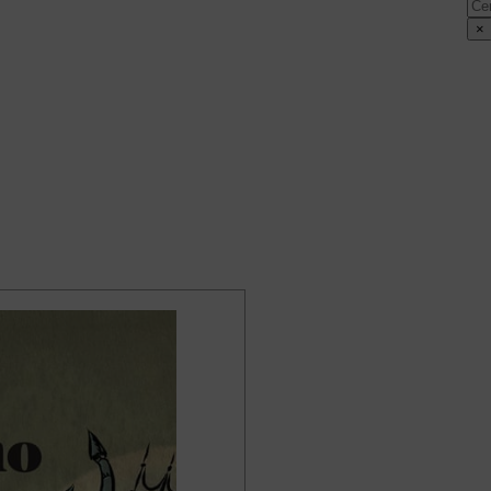
Cer
×