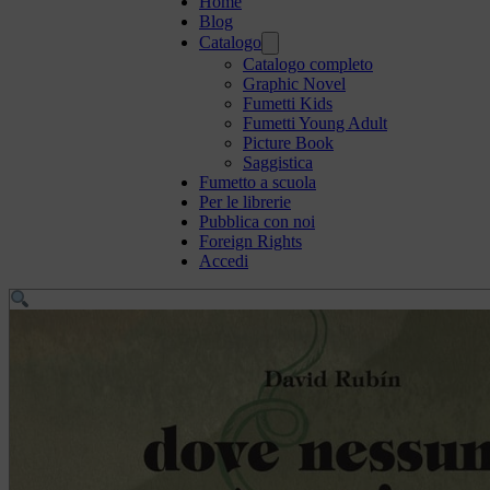
Home
Blog
Catalogo
Catalogo completo
Graphic Novel
Fumetti Kids
Fumetti Young Adult
Picture Book
Saggistica
Fumetto a scuola
Per le librerie
Pubblica con noi
Foreign Rights
Accedi