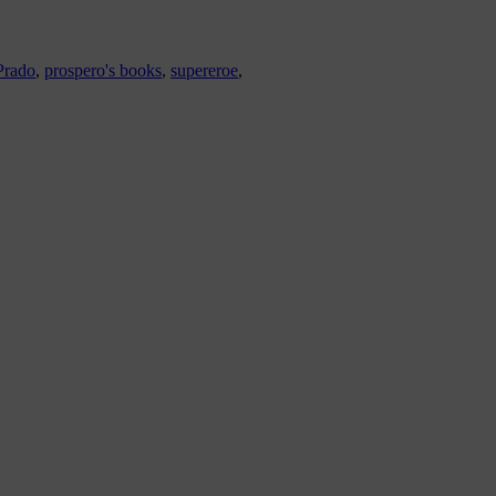
Prado
,
prospero's books
,
supereroe
,