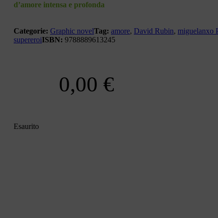
d’amore intensa e profonda
Categorie:
Graphic novel
Tag:
amore
,
David Rubin
,
miguelanxo 
supereroi
ISBN:
9788889613245
0,00
€
Esaurito
CONDIVIDI