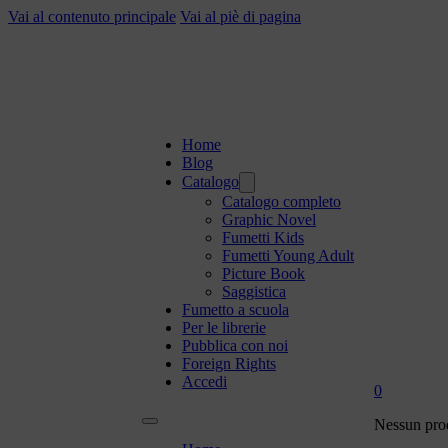
Vai al contenuto principale
Vai al piè di pagina
Home
Blog
Catalogo
Catalogo completo
Graphic Novel
Fumetti Kids
Fumetti Young Adult
Picture Book
Saggistica
Fumetto a scuola
Per le librerie
Pubblica con noi
Foreign Rights
Accedi
0
Nessun prod