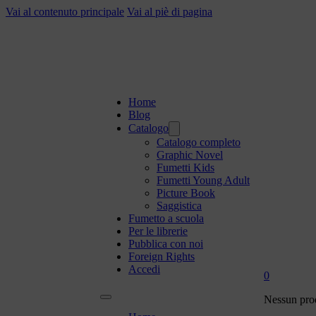
Vai al contenuto principale
Vai al piè di pagina
Home
Blog
Catalogo
Catalogo completo
Graphic Novel
Fumetti Kids
Fumetti Young Adult
Picture Book
Saggistica
Fumetto a scuola
Per le librerie
Pubblica con noi
Foreign Rights
Accedi
0
Nessun prod