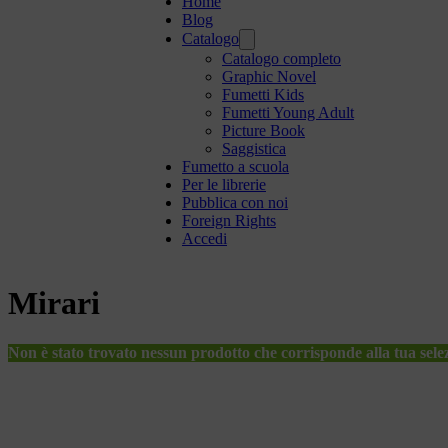
Home
Blog
Catalogo
Catalogo completo
Graphic Novel
Fumetti Kids
Fumetti Young Adult
Picture Book
Saggistica
Fumetto a scuola
Per le librerie
Pubblica con noi
Foreign Rights
Accedi
Mirari
Non è stato trovato nessun prodotto che corrisponde alla tua sele