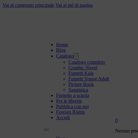
Vai al contenuto principale
Vai al piè di pagina
Home
Blog
Catalogo
Catalogo completo
Graphic Novel
Fumetti Kids
Fumetti Young Adult
Picture Book
Saggistica
Fumetto a scuola
Per le librerie
Pubblica con noi
Foreign Rights
Accedi
0
Nessun prod