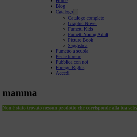
Home
Blog
Catalogo
Catalogo completo
Graphic Novel
Fumetti Kids
Fumetti Young Adult
Picture Book
Saggistica
Fumetto a scuola
Per le librerie
Pubblica con noi
Foreign Rights
Accedi
mamma
Non è stato trovato nessun prodotto che corrisponde alla tua sele