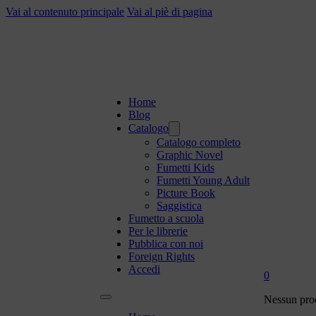
Vai al contenuto principale
Vai al piè di pagina
Home
Blog
Catalogo
Catalogo completo
Graphic Novel
Fumetti Kids
Fumetti Young Adult
Picture Book
Saggistica
Fumetto a scuola
Per le librerie
Pubblica con noi
Foreign Rights
Accedi
0
Nessun prod