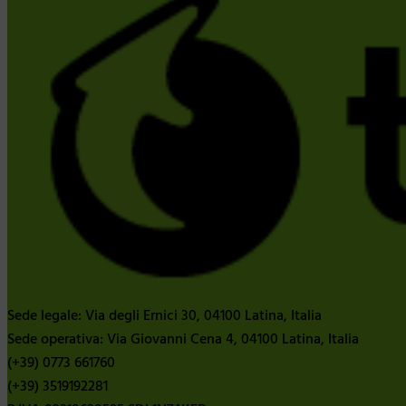
Sede legale: Via degli Ernici 30, 04100 Latina, Italia
Sede operativa: Via Giovanni Cena 4, 04100 Latina, Italia
(+39) 0773 661760
(+39) 3519192281