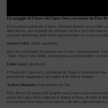
Un assaggio di
Il tesoro del Cigno Nero
, raccontato da Paco Ro
Forse nessun autore più di Roca, diventato famoso con un libro su
libro diverso, uno di quelli che permette anche a chi è bloccato i
assai più spensierata della mera sopravvivenza: la caccia a un te
Stefano Feltri
,
Il fatto quotidiano
Roca ha così firmato un graphic novel colto e appassionante, Il tes
“linea chiara” alla Tintin, reinterpretata con personalità e un ritmo
Fabio Licari
,
Sportweek
Il Tesoro del Cigno nero, pubblicato da Tunué, è sicuramente uno 
mascherine raggiungerà gli scaffali delle librerie italiane.
Andrea Mazzotta
,
Il Quotidiano del Sud
Paco Roca è un mago delle graphic novel, non a caso annoverato dai
tesoro del Cigno Nero conferma la statura di Roca. Il tratto di dis
concatenarsi delle strisce è incalzante e dà ritmo alla narrazione a