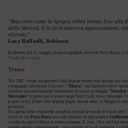
“Racconta come la Spagna abbia lottato fino alla fin
della Merced. E lo fa in maniera appassionante, ent
vicenda.
“
Luca Raffaelli,
Robinson
In libreria dal 21 maggio il nuovo graphic novel di Paco Roca,
Il 
Rughe
e
La casa
.
Trama
Nel 2007 venne recuperato il più grande tesoro mai trovato sul fo
compagnia americana Odyssey (“
Ithaca
“, nel fumetto) trovò quel
avrebbe successivamente dimostrato di essere la fregata “
Nuestra 
Mercedes
” e portò poi il tesoro negli Stati Uniti, dove rinominò l
(
cigno nero
). Dopo una disputa legale durata anni, la Spagna è riusc
possesso.
Da questo fatto realmente accaduto prende le mosse
Il tesoro del 
novel in cui
Paco Roca
racconta insieme al diplomatico
Guillerm
vissuta da quest’ultimo in prima persona. E così, Alex ed Elsa sara
grande intrigo internazionale, una vicenda ricca di suspense e condi