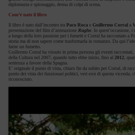
diplomazia e spionaggio, densa di colpi di scena.
Com’è nato il libro
Il libro è nato dall’incontro tra
Paco Roca
e
Guillermo Corral
a
presentazione del film d’animazione
Rughe
. In quest’occasione, i
a lungo della loro passione per i fumetti e Corral ha raccontato a 
storia ma di non sapere come trasformarla in romanzo. Da qui l’ide
farne un fumetto.
Guillermo Corral ha vissuto in prima persona gli eventi raccontati, 
della Cultura nel 2007, quando tutto ebbe inizio, fino al
2012
, qua
sentenza a favore della Spagna.
E’ originale il punto di vista, chiaro fin da subito per Corral, di rac
punto dei vista dei funzionari politici, veri eroi di questa vicenda,
riconosciuto.