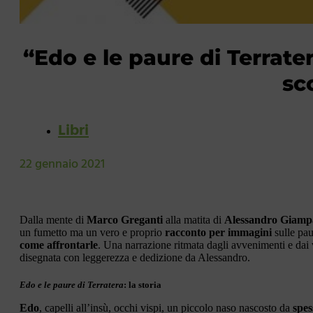
“Edo e le paure di Terrate
sc
Libri
22 gennaio 2021
Dalla mente di
Marco Greganti
alla matita di
Alessandro Giampa
un fumetto ma un vero e proprio
racconto per immagini
sulle pa
come affrontarle
. Una narrazione ritmata dagli avvenimenti e dai 
disegnata con leggerezza e dedizione da Alessandro.
Edo e le paure di Terratera
: la storia
Edo
, capelli all’insù, occhi vispi, un piccolo naso nascosto da
spes