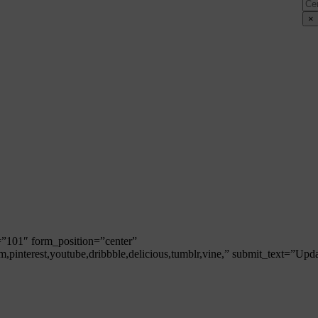
Cer
×
d=”101″ form_position=”center”
ram,pinterest,youtube,dribbble,delicious,tumblr,vine,” submit_text=”Upd