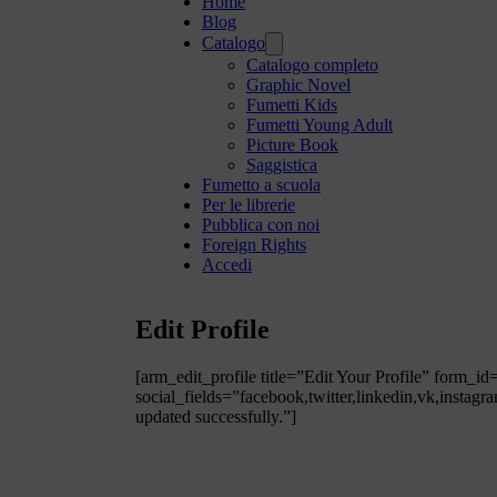
Home
Blog
Catalogo
Catalogo completo
Graphic Novel
Fumetti Kids
Fumetti Young Adult
Picture Book
Saggistica
Fumetto a scuola
Per le librerie
Pubblica con noi
Foreign Rights
Accedi
Edit Profile
[arm_edit_profile title=”Edit Your Profile” form_i
social_fields=”facebook,twitter,linkedin,vk,instag
updated successfully.”]