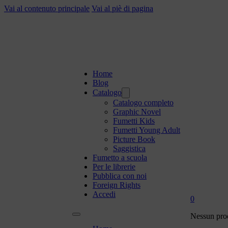
Vai al contenuto principale
Vai al piè di pagina
Home
Blog
Catalogo
Catalogo completo
Graphic Novel
Fumetti Kids
Fumetti Young Adult
Picture Book
Saggistica
Fumetto a scuola
Per le librerie
Pubblica con noi
Foreign Rights
Accedi
0
Nessun prod