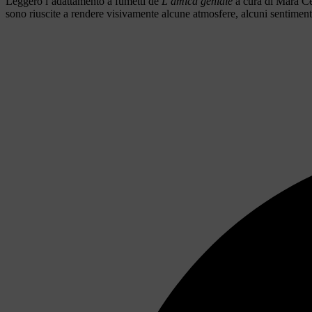
Leggerò l’adattamento a fumetti de
L’amica geniale
a cura di Mara Ce
sono riuscite a rendere visivamente alcune atmosfere, alcuni sentiment