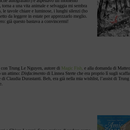
nche autografato!) e aspettavo un momento
, torna a una vita animale e selvaggia mi sembra
, le tavole chiare e luminose, i lunghi silenzi (ho
metto da leggere in estate per apprezzarlo meglio.
ero: già questo bastava a convincermi!
a con Trung Le Nguyen, autore di
Magic Fish,
e alla domanda di Matte
o un attimo:
Disfacimento
di Linnea Sterte che era proprio lì sugli scaffa
 di Claudia Durastanti. Beh, era già nella mia wishlist, l’assist di Trung
e.