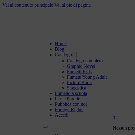
Vai al contenuto principale
Vai al piè di pagina
Home
Blog
Catalogo
Catalogo completo
Graphic Novel
Fumetti Kids
Fumetti Young Adult
Picture Book
Saggistica
Fumetto a scuola
Per le librerie
Pubblica con noi
Foreign Rights
Accedi
0
Nessun prod