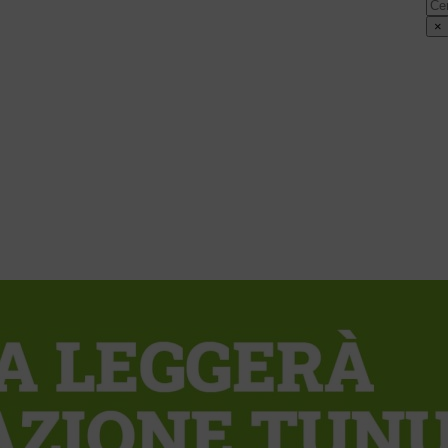
Cer
×