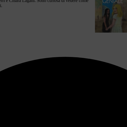
rri e Chiara Lagani. Sono curiosa di vedere come
i.