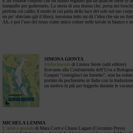
È un volume corposo che mi hanno regalato già da qualche mese (è a
tranquillo per godermelo. La storia di una donna che, persa nei boschi
perfetta col caldo; il modo in cui parla della luce del sole sul suo corpo
un po’ sbirciato già il libro), insomma tutto mi dà l’idea che sia un fu
Ah, e poi l’uso del rosso come unico colore nelle tavole in bianco e n
SIMONA GIONTA
Disfacimento
di Linnea Sterte (add editore)
Eravamo alla Confraternita dell’Uva a Bologn
Gaspari “consigliaci un fumetto”, non ha esitat
portato da pochissimo in Italia con la traduzione
un motivo in più per leggerlo durante le vacanz
MICHELA LEMMA
L’amica geniale
di Mara Cerri e Chiara Lagani (Coconino Press)