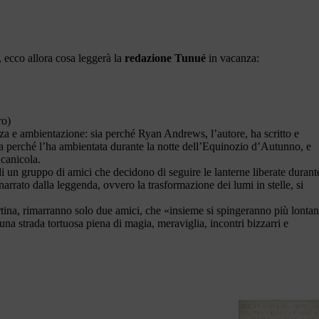
, ecco allora cosa leggerà la
redazione Tunué
in vacanza:
ro)
ezza e ambientazione: sia perché Ryan Andrews, l’autore, ha scritto e
sia perché l’ha ambientata durante la notte dell’Equinozio d’Autunno, e
 canicola.
 di un gruppo di amici che decidono di seguire le lanterne liberate durant
 narrato dalla leggenda, ovvero la trasformazione dei lumi in stelle, si
ertina, rimarranno solo due amici, che «insieme si spingeranno più lonta
una strada tortuosa piena di magia, meraviglia, incontri bizzarri e