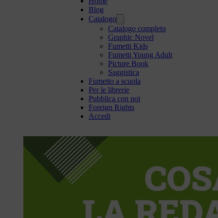
Home
Blog
Catalogo
Catalogo completo
Graphic Novel
Fumetti Kids
Fumetti Young Adult
Picture Book
Saggistica
Fumetto a scuola
Per le librerie
Pubblica con noi
Foreign Rights
Accedi