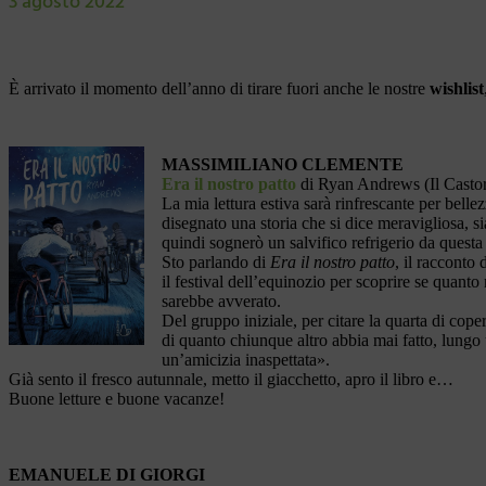
3 agosto 2022
È arrivato il momento dell’anno di tirare fuori anche le nostre
wishlist
MASSIMILIANO CLEMENTE
Era il nostro patto
di Ryan Andrews (Il Casto
La mia lettura estiva sarà rinfrescante per bell
disegnato una storia che si dice meravigliosa, 
quindi sognerò un salvifico refrigerio da questa
Sto parlando di
Era il nostro patto
, il racconto
il festival dell’equinozio per scoprire se quanto
sarebbe avverato.
Del gruppo iniziale, per citare la quarta di cop
di quanto chiunque altro abbia mai fatto, lungo 
un’amicizia inaspettata».
Già sento il fresco autunnale, metto il giacchetto, apro il libro e…
Buone letture e buone vacanze!
EMANUELE DI GIORGI