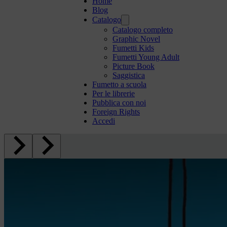
Home
Blog
Catalogo
Catalogo completo
Graphic Novel
Fumetti Kids
Fumetti Young Adult
Picture Book
Saggistica
Fumetto a scuola
Per le librerie
Pubblica con noi
Foreign Rights
Accedi