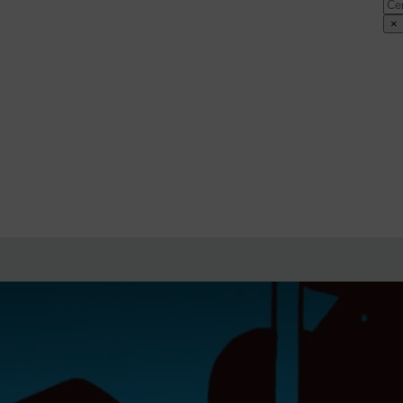
Cer
×