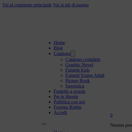
Vai al contenuto principale
Vai al piè di pagina
Home
Blog
Catalogo
Catalogo completo
Graphic Novel
Fumetti Kids
Fumetti Young Adult
Picture Book
Saggistica
Fumetto a scuola
Per le librerie
Pubblica con noi
Foreign Rights
Accedi
0
Nessun prod