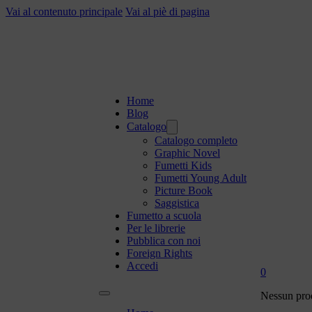
Vai al contenuto principale
Vai al piè di pagina
Home
Blog
Catalogo
Catalogo completo
Graphic Novel
Fumetti Kids
Fumetti Young Adult
Picture Book
Saggistica
Fumetto a scuola
Per le librerie
Pubblica con noi
Foreign Rights
Accedi
0
Nessun prod