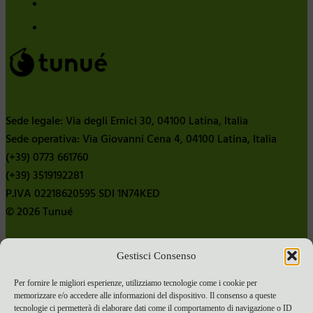
Sede legale: Via degli Ernici 30, 04100 Latina, Italia
Sede operativa: Via Giovanni Cena 4, 04100 Latina, Italia
(+39) 0773 661760
(+39) 3519192281
P.IVA 02218620595 SDI 1N74KED
© 2026 Tunué
Gestisci Consenso
Chi siamo
Contatti
Per fornire le migliori esperienze, utilizziamo tecnologie come i cookie per
memorizzare e/o accedere alle informazioni del dispositivo. Il consenso a queste
Pubblica con noi
tecnologie ci permetterà di elaborare dati come il comportamento di navigazione o ID