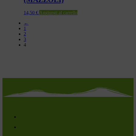
14,50
€
Aggiungi al carrello
←
1
2
3
4